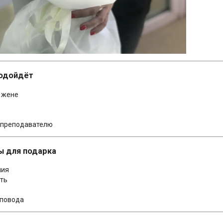
подойдёт
и жене
и преподавателю
ы для подарка
ния
сть
 повода