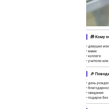
🎁 Кому 
• девушке ил
• маме
• коллеге
• учителю ил
🎉 Повод
• день рожде
• благодарно
• свидание
• подарок без