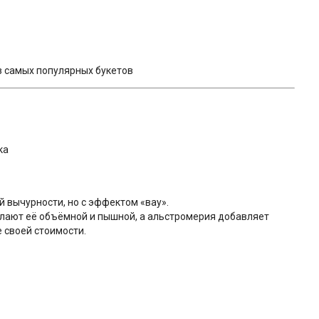
з самых популярных букетов
ка
 вычурности, но с эффектом «вау».
елают её объёмной и пышной, а альстромерия добавляет
 своей стоимости.