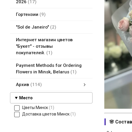
2026
17
Гортензии
9
"Sol de Janeiro"
2
Интернет магазин цветов
"Букет" - отзывы
покупателей.
1
Payment Methods for Ordering
Flowers in Minsk, Belarus
1
Архив
114
Белые цветы
Flower delivery in Minsk, Belarus
Букет из фруктов, игрушек, бумажных цветов Минск, Беларусь
Букеты в коробке
Доставка цветов в Минске
Земля для комнатных растений
Курсы флористики
Мягкие игрушки
Новейшие букеты цветов
Упаковка подарков в Минске, Беларусь
Цветы ДорОрс в Минске - магазины цветов адреса, сайт, карты
Все магазины цветов и отзывы в Минске
Оплата цветов
Финские городки Молки
Место
Цветы Минск
1
Доставка цветов Минск
1
🌸 Состав