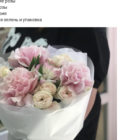
ие розы
розы
рия
я зелень и упаковка