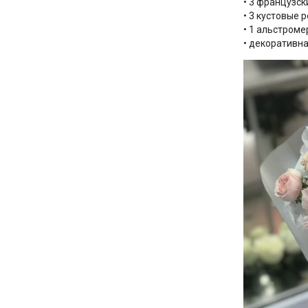
• 3 французск
• 3 кустовые 
• 1 альстроме
• декоративна