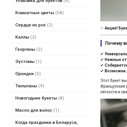
Упаковка для букетов
4
Комнатные цветы
58
Сердце из роз
2
✨
Акция! Бук
Каллы
2
Почему в
Георгины
2
✔
Универсал
✔
Нежные отт
Эустомы
1
✔
Собираетс
✔
Возможна д
Орхидеи
5
Этот букет вы
Тюльпаны
9
Французские 
лёгкости и св
Новогодние букеты
8
Масло для волос
1
Когда праздники в Беларуси,