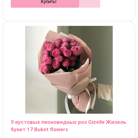
Купить!
5 кустовых пионовидных роз Gizelle Жизель
букет 17 Buket flowers