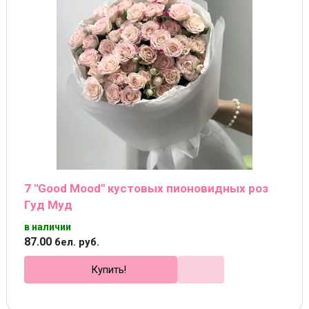
7 "Good Mood" кустовых пионовидных роз
Гуд Муд
в наличии
87
.
00
бел. руб.
Купить!