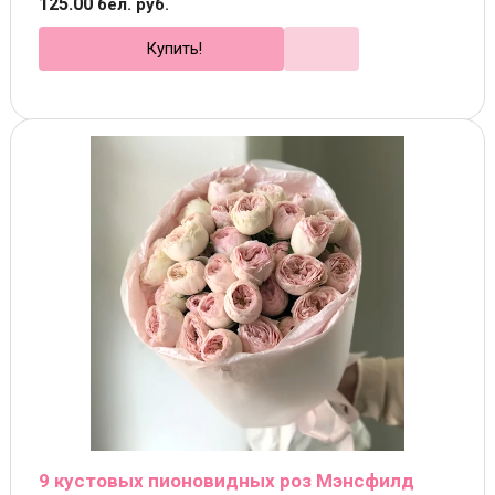
125
.
00
бел. руб.
Купить!
9 кустовых пионовидных роз Мэнсфилд