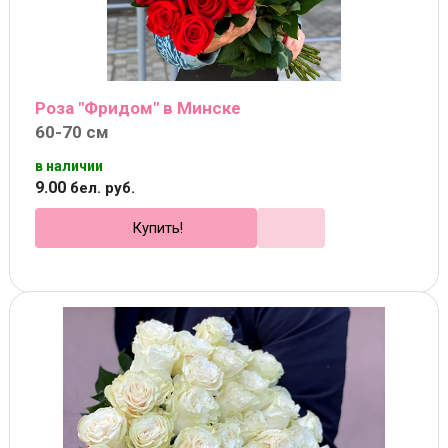
Роза "Фридом" в Минске
60-70 см
в наличии
9
.
00
бел. руб.
Купить!