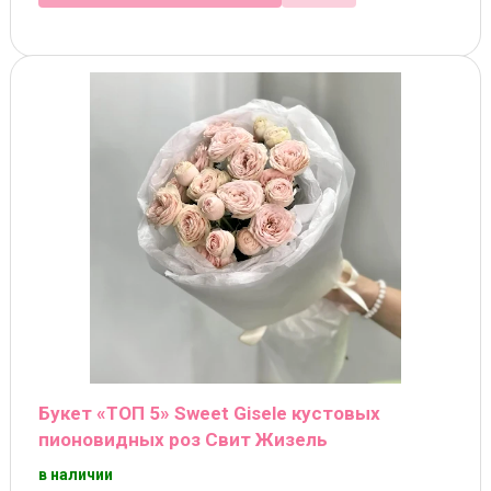
Букет «ТОП 5» Sweet Gisele кустовых
пионовидных роз Свит Жизель
в наличии