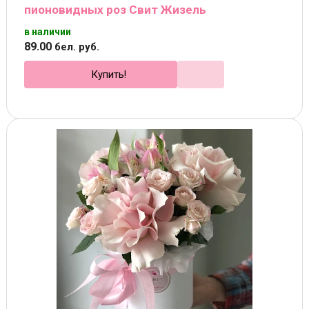
пионовидных роз Свит Жизель
в наличии
89
.
00
бел. руб.
Купить!