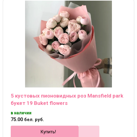
5 кустовых пионовидных роз Mansfield park
букет 19 Buket flowers
в наличии
75
.
00
бел. руб.
Купить!