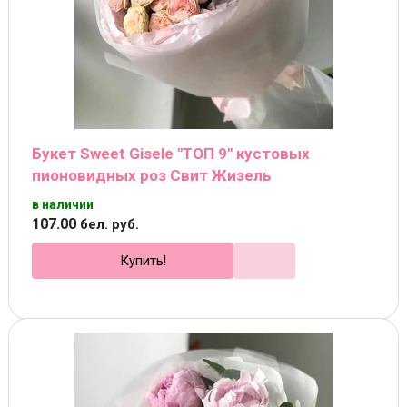
Букет Sweet Gisele "ТОП 9" кустовых
пионовидных роз Свит Жизель
в наличии
107
.
00
бел. руб.
Купить!