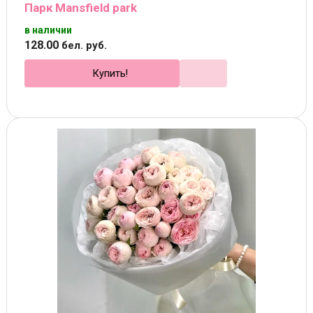
Парк Mansfield park
в наличии
128
.
00
бел. руб.
Купить!