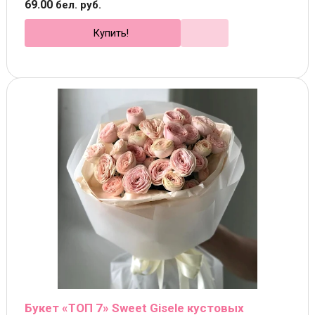
69
.
00
бел. руб.
Купить!
Букет «ТОП 7» Sweet Gisele кустовых