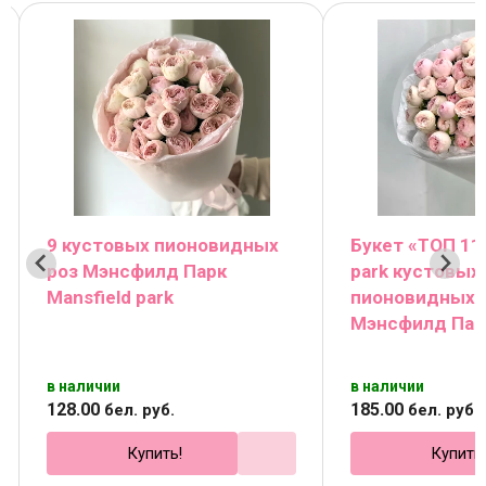
9 кустовых пионовидных
Букет «ТОП 11»
роз Мэнсфилд Парк
park кустовых
Mansfield park
пионовидных 
Мэнсфилд Пар
в наличии
в наличии
128
.
00
185
.
00
бел. руб.
бел. руб.
Купить!
Купить