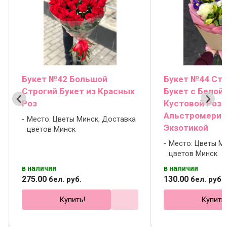
Букет №42 Большой
Букет №44 Ст
Строгий Букет из Красных
Букет с Белой 
Роз
Кустовой Розо
Альстромерие
Место: Цветы Минск, Доставка
Экзотикой
цветов Минск
Место: Цветы М
цветов Минск
в наличии
в наличии
275
.
00
130
.
00
бел. руб.
бел. руб.
Купить!
Купить