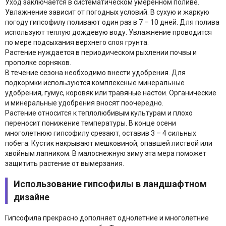
Уход заключается в систематическом умеренном поливе.
Увлажнение зависит от погодных условий. В сухую и жаркую
погоду гипсофилу поливают один раз в 7 – 10 дней. Для полива
используют теплую дождевую воду. Увлажнение проводится
по мере подсыхания верхнего слоя грунта.
Растение нуждается в периодическом рыхлении почвы и
прополке сорняков.
В течение сезона необходимо внести удобрения. Для
подкормки используются комплексные минеральные
удобрения, гумус, коровяк или травяные настои. Органические
и минеральные удобрения вносят поочередно.
Растение относится к теплолюбивым культурам и плохо
переносит понижение температуры. В конце осени
многолетнюю гипсофилу срезают, оставив 3 – 4 сильных
побега. Кустик накрывают мешковиной, опавшей листвой или
хвойным лапником. В малоснежную зиму эта мера поможет
защитить растение от вымерзания.
Использование гипсофилы в ландшафтном
дизайне
Гипсофила прекрасно дополняет однолетние и многолетние