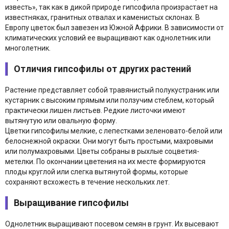
известь», так как в дикой природе гипсофила произрастает на
известняках, гранитных отвалах и каменистых склонах. В
Европу цветок был завезен из Южной Африки. В зависимости от
климатических условий ее выращивают как однолетник или
многолетник.
Отличия гипсофилы от других растений
Растение представляет собой травянистый полукустраник или
кустарник с высоким прямым или ползучим стеблем, который
практически лишен листьев. Редкие листочки имеют
вытянутую или овальную форму.
Цветки гипсофилы мелкие, с лепестками зеленовато-белой или
белоснежной окраски. Они могут быть простыми, махровыми
или полумахровыми. Цветы собраны в рыхлые соцветия-
метелки. По окончании цветения на их месте формируются
плоды круглой или слегка вытянутой формы, которые
сохраняют всхожесть в течение нескольких лет.
Выращивание гипсофилы
Однолетник выращивают посевом семян в грунт. Их высевают