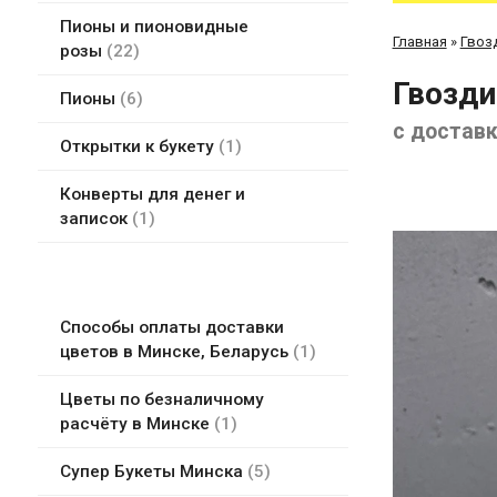
Пионы и пионовидные
Главная
»
Гвоз
розы
22
Гвозди
Пионы
6
с достав
Открытки к букету
1
Конверты для денег и
записок
1
Способы оплаты доставки
цветов в Минске, Беларусь
1
Цветы по безналичному
расчёту в Минске
1
Супер Букеты Минска
5