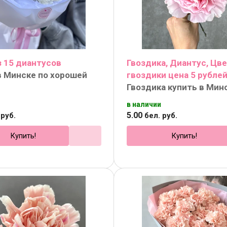
з 15 диантусов
Гвоздика, Диантус, Цв
в Минске по хорошей
гвоздики цена 5 рубле
Гвоздика купить в Мин
в наличии
5
.
00
руб.
бел. руб.
Купить!
Купить!