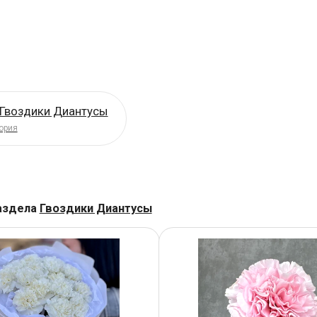
 Гвоздики Диантусы
ория
аздела
Гвоздики Диантусы