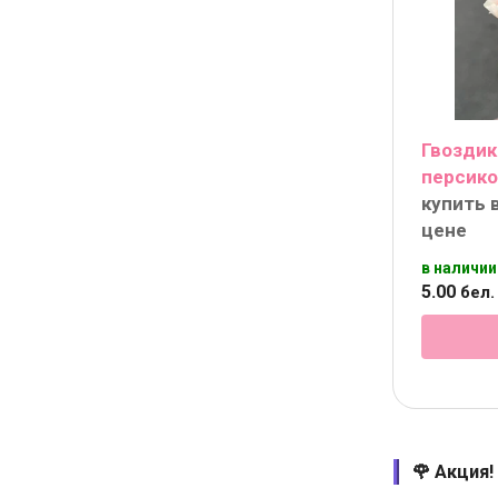
Гвоздик
персико
купить 
цене
в наличии
5
.
00
бел. 
🌹 Акция!