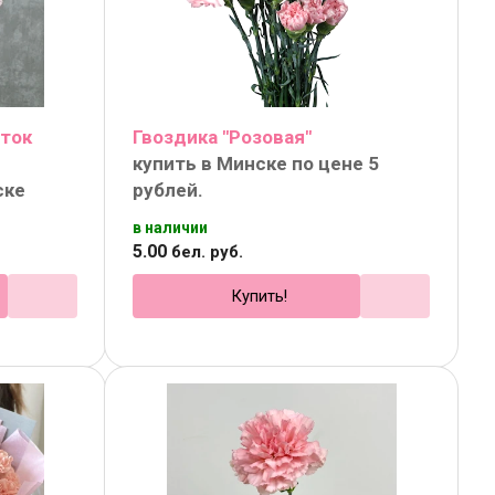
еток
Гвоздика "Розовая"
й
купить в Минске по цене 5
ске
рублей.
в наличии
5
.
00
бел. руб.
Купить!