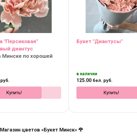
а "Персиковая"
Букет "Диантусы"
вый диантус
в Минске по хорошей
в наличии
125
.
00
руб.
бел. руб.
Купить!
Купить!
 Магазин цветов «Букет Минск» 🌹