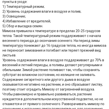
пункты в уходе:
1) Температурный режим;
2) Уровень содержания влаги в воздухе и полив;
3) Освещение;
4) Избавление от вредителей;
5) Сбор и высадка семян.
Мимоза привыкла к температуре в пределах 20-25 градусов
тепла. Такой температурный режим поддерживают с начала
весеннего периода до окончания осеннего. На период зимы
температуру понижают до 16 градусов тепла, но иногда мимоза
не переносит зимования и погибает или теряет прежний вид
листьев.
Уровень содержания влаги в воздухе поддерживают до 70% в
весенний и летний периоды, а поливы делают регулярными и
обильными. Зимой растение поливают так, чтобы сохранять
субстрат во влажном состоянии, но излишне не заливать.
Содержание сигаретного или другого дыма в воздухе
сказывается негативно на растении, и оно сбрасывает листву,
поэтому стоит оградить Мимозу от загрязнений воздуха.
Чтобы равномерно и правильно развиваться, растение
нуждается в дополнительном искусственной подсветке, но не
откажется и от прямого солнечного. Разворачивать мимозу по
отношению к источнику света позволительно для сохранения