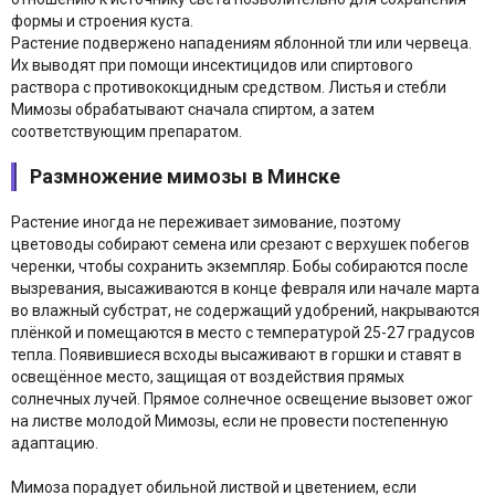
формы и строения куста.
Растение подвержено нападениям яблонной тли или червеца.
Их выводят при помощи инсектицидов или спиртового
раствора с противококцидным средством. Листья и стебли
Мимозы обрабатывают сначала спиртом, а затем
соответствующим препаратом.
Размножение мимозы в Минске
Растение иногда не переживает зимование, поэтому
цветоводы собирают семена или срезают с верхушек побегов
черенки, чтобы сохранить экземпляр. Бобы собираются после
вызревания, высаживаются в конце февраля или начале марта
во влажный субстрат, не содержащий удобрений, накрываются
плёнкой и помещаются в место с температурой 25-27 градусов
тепла. Появившиеся всходы высаживают в горшки и ставят в
освещённое место, защищая от воздействия прямых
солнечных лучей. Прямое солнечное освещение вызовет ожог
на листве молодой Мимозы, если не провести постепенную
адаптацию.
Мимоза порадует обильной листвой и цветением, если