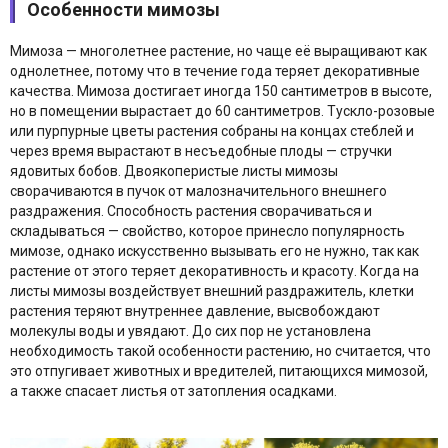
Особенности мимозы
Мимоза — многолетнее растение, но чаще её выращивают как
однолетнее, потому что в течение года теряет декоративные
качества. Мимоза достигает иногда 150 сантиметров в высоте,
но в помещении вырастает до 60 сантиметров. Тускло-розовые
или пурпурные цветы растения собраны на концах стеблей и
через время вырастают в несъедобные плоды — стручки
ядовитых бобов. Двоякоперистые листы мимозы
сворачиваются в пучок от малозначительного внешнего
раздражения. Способность растения сворачиваться и
складываться — свойство, которое принесло популярность
мимозе, однако искусственно вызывать его не нужно, так как
растение от этого теряет декоративность и красоту. Когда на
листы мимозы воздействует внешний раздражитель, клетки
растения теряют внутреннее давление, высвобождают
молекулы воды и увядают. До сих пор не установлена
необходимость такой особенности растению, но считается, что
это отпугивает животных и вредителей, питающихся мимозой,
а также спасает листья от затопления осадками.