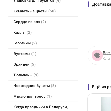
Упаковка для букетов
4
Доставка
Комнатные цветы
58
Сердце из роз
2
Каллы
2
Георгины
2
Все
Эустомы
1
Катег
Орхидеи
5
Тюльпаны
9
Новогодние букеты
8
Ещё из р
Масло для волос
1
Когда праздники в Беларуси,