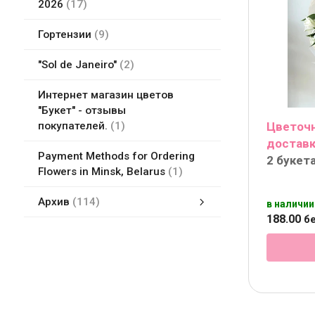
2026
17
Гортензии
9
"Sol de Janeiro"
2
Интернет магазин цветов
"Букет" - отзывы
Цветочн
покупателей.
1
доставк
Payment Methods for Ordering
2 букет
Flowers in Minsk, Belarus
1
Архив
114
в наличии
188
.
00
бе
Белые цветы
Flower delivery in Minsk, Belarus
Букет из фруктов, игрушек, бумажных цветов Минск, Беларусь
Букеты в коробке
Доставка цветов в Минске
Земля для комнатных растений
Курсы флористики
Мягкие игрушки
Новейшие букеты цветов
Упаковка подарков в Минске, Беларусь
Цветы ДорОрс в Минске - магазины цветов адреса, сайт, карты
Все магазины цветов и отзывы в Минске
Оплата цветов
Финские городки Молки