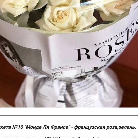
кета №10 "Монде Ля Франсе" - французская роза,зелень.