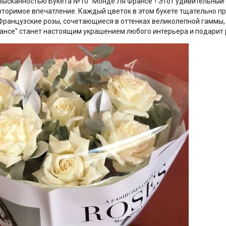
зысканностью Букета №10 "Монде Ля Франсе"! Этот удивительный б
вторимое впечатление. Каждый цветок в этом букете тщательно 
Французские розы, сочетающиеся в оттенках великолепной гаммы,
ансе" станет настоящим украшением любого интерьера и подарит 