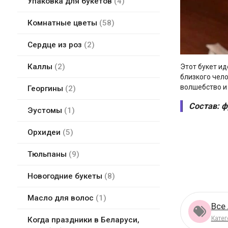
Упаковка для букетов
4
Комнатные цветы
58
Сердце из роз
2
Каллы
2
Этот букет ид
близкого чело
волшебство и
Георгины
2
Состав: ф
Эустомы
1
Орхидеи
5
Тюльпаны
9
Новогодние букеты
8
Масло для волос
1
Все
Катег
Когда праздники в Беларуси,