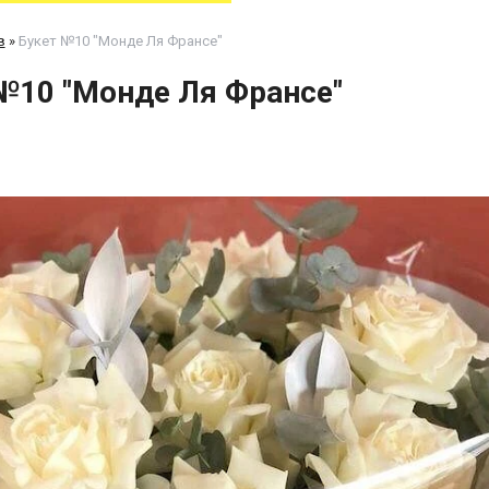
в
»
Букет №10 "Монде Ля Франсе"
№10 "Монде Ля Франсе"