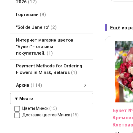
2026
17
Гортензии
9
"Sol de Janeiro"
2
Ещё из р
Интернет магазин цветов
"Букет" - отзывы
покупателей.
1
Payment Methods for Ordering
Flowers in Minsk, Belarus
1
Архив
114
Белые цветы
Flower delivery in Minsk, Belarus
Букет из фруктов, игрушек, бумажных цветов Минск, Беларусь
Букеты в коробке
Доставка цветов в Минске
Земля для комнатных растений
Курсы флористики
Мягкие игрушки
Новейшие букеты цветов
Упаковка подарков в Минске, Беларусь
Цветы ДорОрс в Минске - магазины цветов адреса, сайт, карты
Все магазины цветов и отзывы в Минске
Оплата цветов
Финские городки Молки
Место
Цветы Минск
15
Букет №
Доставка цветов Минск
15
Кремово
Кустово