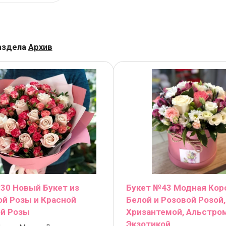
аздела
Архив
30 Новый Букет из
Букет №43 Модная Кор
й Розы и Красной
Белой и Розовой Розой,
й Розы
Хризантемой, Альстро
Экзотикой