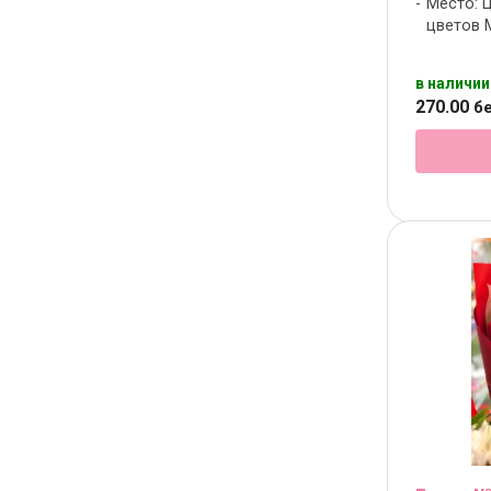
Место: 
цветов 
в наличии
270
.
00
бе