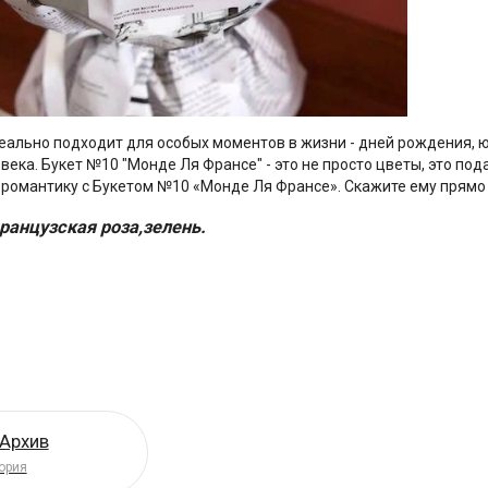
еально подходит для особых моментов в жизни - дней рождения, ю
века. Букет №10 "Монде Ля Франсе" - это не просто цветы, это по
 романтику с Букетом №10 «Монде Ля Франсе». Скажите ему прямо
ранцузская роза,зелень.
 Архив
ория