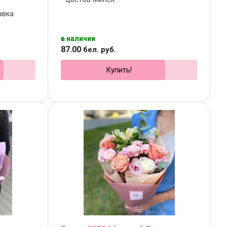
авка
в наличии
87
.
00
бел. руб.
Купить!