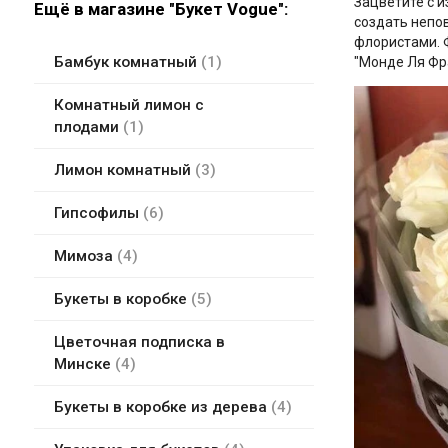
Зацветите с и
Ещё в магазине "Букет Vogue":
создать непо
флористами. 
Бамбук комнатный
1
"Монде Ля Фр
Комнатный лимон с
плодами
1
Лимон комнатный
3
Гипсофилы
6
Мимоза
4
Букеты в коробке
5
Цветочная подписка в
Минске
4
Букеты в коробке из дерева
4