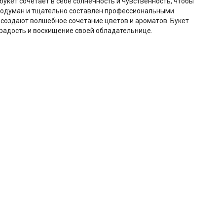
укет сочетает в себе солнечность и чувственность, чтобы
продуман и тщательно составлен профессиональными
 создают волшебное сочетание цветов и ароматов. Букет
радость и восхищение своей обладательнице.