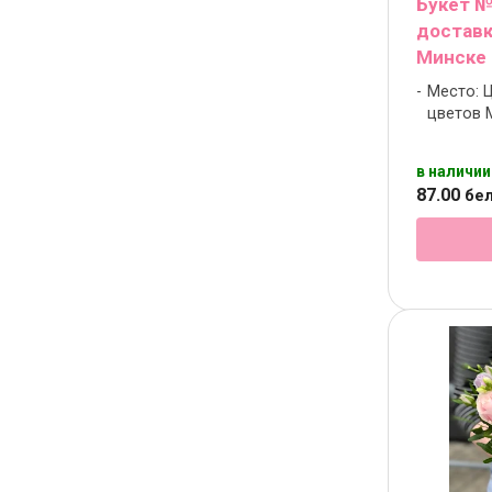
Букет №
доставк
Минске
Место: 
цветов 
в наличии
87
.
00
бел