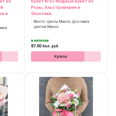
ет из
Букет №53 Модный Букет из
ой
Розы, Альстромерии и
ки и
Экзотики
Место: Цветы Минск, Доставка
цветов Минск
авка
в наличии
87
.
00
бел. руб.
Купить!