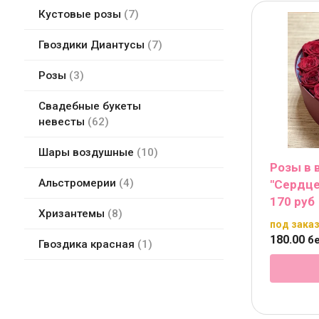
Кустовые розы
7
Гвоздики Диантусы
7
Розы
3
Свадебные букеты
невесты
62
Шары воздушные
10
Розы в 
Альстромерии
4
"Сердце
170 руб
Хризантемы
8
под зака
180
.
00
бе
Гвоздика красная
1