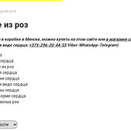
це из роз
 из роз
 в коробке в Минске, можно купить на этом сайте или
в магазине 
в виде сердца:
+375-296-20-44-55
Viber-WhatsApp-Telegram)
з
 сердца
 из роз
е сердца
бке сердце
 в виде сердца
озы сердце
 форме сердца
расных роз