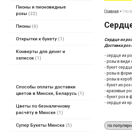
Пионы и пионовидные
Главная
»
Серд
розы
22
Сердце
Пионы
6
Открытки к букету
1
Сердце из роз
Доставка роз 
Конверты для денег и
- сердце из ро
записок
1
- розы в виде
- букет сердце
- розы в форм
- розы в коро
- букет из роз
Способы оплаты доставки
- красивые р
цветов в Минске, Беларусь
1
- букет роз в
- сердце из к
Цветы по безналичному
расчёту в Минске
1
Супер Букеты Минска
5