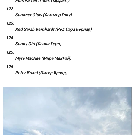
Pink Parfait (Пинк Парфаит)
Summer Glow (Саммер Глоу)
Red Sarah Bernhardt (Ред Сара Бернар)
Sunny Girl (Санни Герл)
Myra MacRae (Мира МакРай)
Peter Brand (Питер Брэнд)