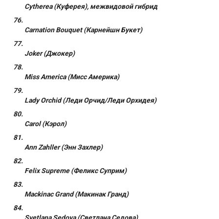
Cytherea (Куферея), межвидовой гибрид
Carnation Bouquet (Карнейшн Букет)
Joker (Джокер)
Miss America (Мисс Америка)
Lady Orchid (Леди Орчид/Леди Орхидея)
Carol (Кэрол)
Ann Zahller (Энн Захлер)
Felix Supreme (Феликс Суприм)
Mackinac Grand (Макинак Гранд)
Svetlana Sedova (Светлана Седова)