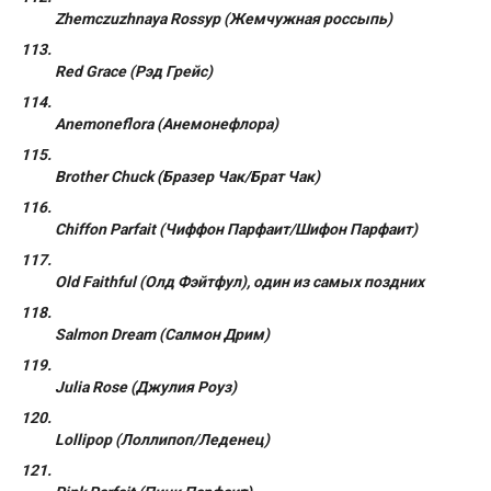
Zhemczuzhnaya Rossyp (Жемчужная россыпь)
Red Grace (Рэд Грейс)
Anemoneflora (Анемонефлора)
Brother Chuck (Бразер Чак/Брат Чак)
Chiffon Parfait (Чиффон Парфаит/Шифон Парфаит)
Old Faithful (Олд Фэйтфул), один из самых поздних
Salmon Dream (Салмон Дрим)
Julia Rose (Джулия Роуз)
Lollipop (Лоллипоп/Леденец)