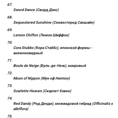
Sword Dance (Сворд Дэнс)
Sequestered Sunshine (Секвестеред Саншайн)
Lemon Chiffon (Лемон Шиффон)
Cora Stubbs (Кора Стаббс), японской формы -
анемоновидный
Boule de Neige (Буль-де-Неж), махровый
Moon of Nippon (Мун оф Ниппон)
Scarlette Heaven (Скарлет Хэвен)
Red Dandy (Ред Денди), межвидовой гибрид (Officinalis x
albiflora)