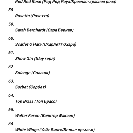
Red Red Rose (Ред Ред Роуз/Красная-красная роза)
Rosetta (Розетта)
Sarah Bernhardt (Сара Бернар)
Scarlet O'Hara (Скарлетт Охара)
Show Girl (Шоу герл)
Solange (Соланж)
Sorbet (Сорбет)
Top Brass (Топ Брасс)
Walter Faxon (Вальтер Факсон)
White Wings (Уайт Вингс/Белые крылья)