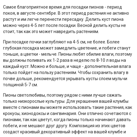
Самое благоприятное время для посадки пионов - период
покоя, в августе-сентябре. В этот период растения не активно
растут и им легче перенести пересадку. Делить куст пиона
можно через 4-5 лет после посадки. Весной делить кусты не
стоит, так как это может навредить растениям.
При посадке почки заглубляют на 4-5 см, не более. Более
глубокая посадка может замедлить цветение, и побеги станут
тоньше, а цветки - мельче. Пионы любят обилие влаги, поэтому
вы должны поливать их 1-2 раза в неделю по 8-10 л воды на
каждый куст. Можно и больше, и чаще - дополнительная влага
только пойдет на пользу растениям. Чтобы сохранить влагу в
почве дольше, рекомендуется укрывать кусты слоем мульчи
толщиной 5-7 см.
Пионы светолюбивы, поэтому рядом с ними лучше сажать
только низкорослые культуры. Для украшения вашей клумбы
вместе с пионами вы можете использовать такие растения, как
крокусы, хионодоксы и сангвинария. Они отлично сочетаются с
пионами, так как цветут, когда пионы только начинают давать
побеги, и не мешают друг другу. Композиция из этих цветов
создаст красивый декоративный эффект на вашей клумбе и