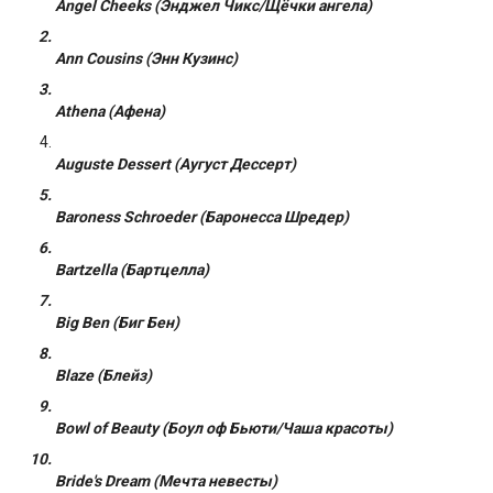
Angel Cheeks (Энджел Чикс/Щёчки ангела)
Ann Cousins (Энн Кузинс)
Athena (Афена)
Auguste Dessert (Аугуст Дессерт)
Baroness Schroeder (Баронесса Шредер)
Bartzella (Бартцелла)
Big Ben (Биг Бен)
Blaze (Блейз)
Bowl of Beauty (Боул оф Бьюти/Чаша красоты)
Bride's Dream (Мечта невесты)