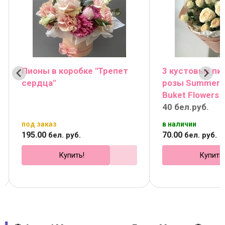
Пионы в коробке "Трепет
3 кустовых п
сердца"
розы Summer б
Buket Flowers
40 бел.руб.
под заказ
в наличии
195
.
00
70
.
00
бел. руб.
бел. руб.
Купить!
Купить