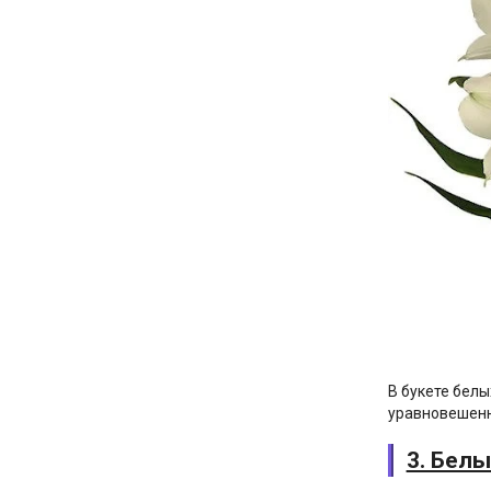
В букете белы
уравновешенн
3. Бел