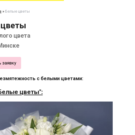
в
»
Белые цветы
 цветы
лого цвета
 Минске
ь заявку
безмятежность с белыми цветами:
Белые цветы":