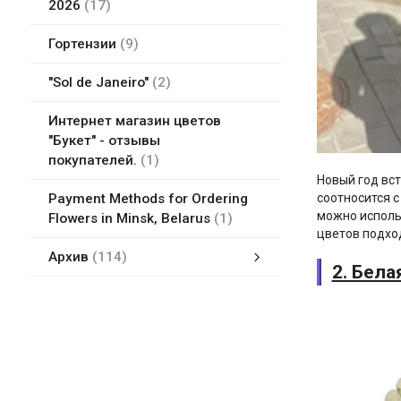
2026
17
Гортензии
9
"Sol de Janeiro"
2
Интернет магазин цветов
"Букет" - отзывы
покупателей.
1
Новый год вс
Payment Methods for Ordering
соотносится с
можно исполь
Flowers in Minsk, Belarus
1
цветов подхо
Архив
114
2. Бела
Белые цветы
Flower delivery in Minsk, Belarus
Букет из фруктов, игрушек, бумажных цветов Минск, Беларусь
Букеты в коробке
Доставка цветов в Минске
Земля для комнатных растений
Курсы флористики
Мягкие игрушки
Новейшие букеты цветов
Упаковка подарков в Минске, Беларусь
Цветы ДорОрс в Минске - магазины цветов адреса, сайт, карты
Все магазины цветов и отзывы в Минске
Оплата цветов
Финские городки Молки