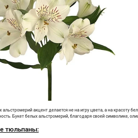
х альстромерий акцент делается не на игру цвета, а на красоту б
ость. Букет белых альстромерий, благодаря своей символике, ол
ые тюльпаны: