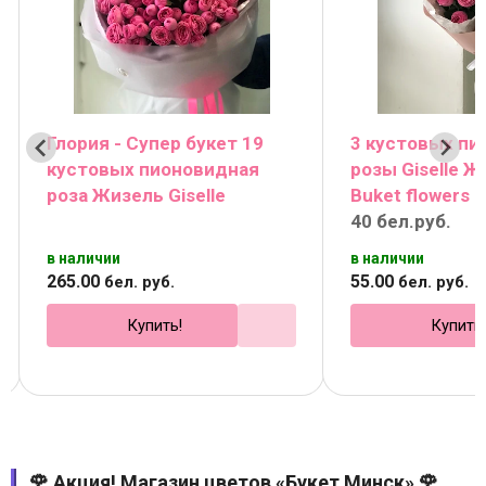
Глория - Супер букет 19
3 кустовых п
кустовых пионовидная
розы Giselle Ж
роза Жизель Giselle
Buket flowers
40 бел.руб.
в наличии
в наличии
265
.
00
55
.
00
бел. руб.
бел. руб.
Купить!
Купить
🌹 Акция! Магазин цветов «Букет Минск» 🌹