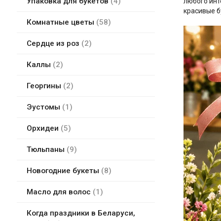
Упаковка для букетов
4
любого инт
красивые б
Комнатные цветы
58
Сердце из роз
2
Каллы
2
Георгины
2
Эустомы
1
Орхидеи
5
Тюльпаны
9
Новогодние букеты
8
Масло для волос
1
Когда праздники в Беларуси,