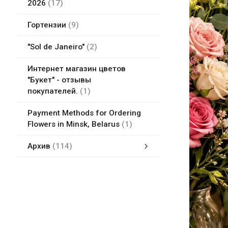
2026
17
Гортензии
9
"Sol de Janeiro"
2
Интернет магазин цветов
"Букет" - отзывы
покупателей.
1
Payment Methods for Ordering
Flowers in Minsk, Belarus
1
Архив
114
Белые цветы
Flower delivery in Minsk, Belarus
Букет из фруктов, игрушек, бумажных цветов Минск, Беларусь
Букеты в коробке
Доставка цветов в Минске
Земля для комнатных растений
Курсы флористики
Мягкие игрушки
Новейшие букеты цветов
Упаковка подарков в Минске, Беларусь
Цветы ДорОрс в Минске - магазины цветов адреса, сайт, карты
Все магазины цветов и отзывы в Минске
Оплата цветов
Финские городки Молки