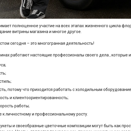
мает полноценное участие на всех этапах жизненного цикла флор
дание витрины магазина и многое другое.
стом сегодня – это многогранная деятельность!
зинах работают настоящие профессионалы своего дела , которые и
са;
ть;
стиль;
ть, потому что приходится работать с холодильным оборудованием
сть и клиентоориентированность;
орость работы;
 к личностному и профессиональному росту.
укеты и своеобразные цветочные композиции могут быть как про