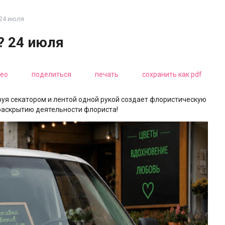
 24 июля
? 24 июля
ео
поделиться
печать
сохранить как pdf
ируя секатором и лентой одной рукой создает флористическую
 раскрытию деятельности флориста!