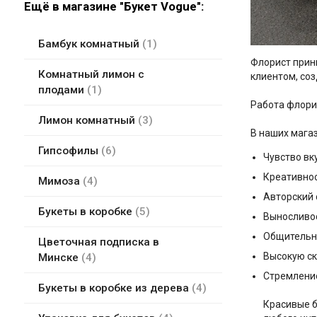
Ещё в магазине "Букет Vogue":
Бамбук комнатный
1
Флорист прини
Комнатный лимон с
клиентом, соз
плодами
1
Работа флори
Лимон комнатный
3
В наших мага
Гипсофилы
6
Чувство вку
Креативнос
Мимоза
4
Авторский 
Букеты в коробке
5
Выносливос
Общительно
Цветочная подписка в
Высокую ск
Минске
4
Стремление
Букеты в коробке из дерева
4
Красивые б