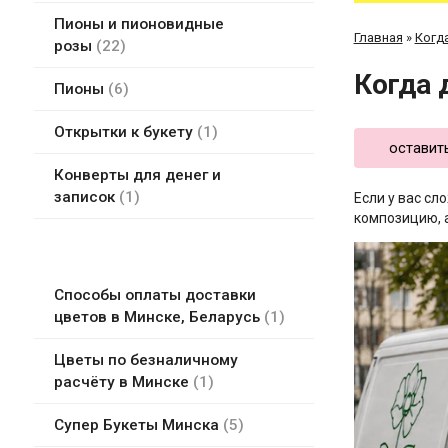
Пионы и пионовидные
Главная
»
Когда
розы
22
Когда 
Пионы
6
Открытки к букету
1
оставит
Конверты для денег и
записок
1
Если у вас сл
композицию, а
Способы оплаты доставки
цветов в Минске, Беларусь
1
Цветы по безналичному
расчёту в Минске
1
Супер Букеты Минска
5