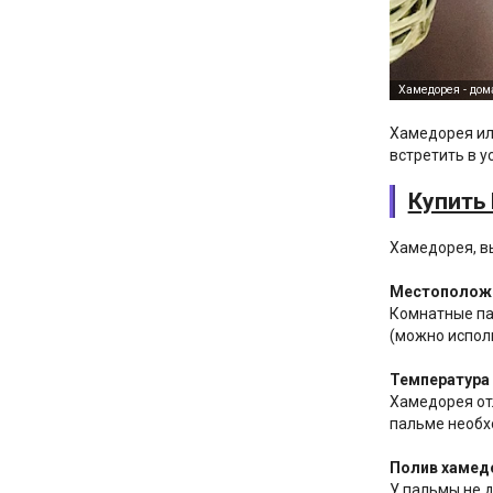
Хамедорея ил
встретить в у
Купить
Хамедорея, в
Местоположе
Комнатные па
(можно испол
Температура 
Хамедорея отл
пальме необх
Полив хамедо
У пальмы не д