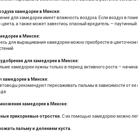
здуха хамедореи в Минске:
ение для хамедореи имеет влажность воздуха. Если воздух в поме
о цвета, а также может завестись опасный вредитель — паутинный
медореи в Минске:
есь для выращивания хамедореи можно приобрести в цветочном м
стений.
удобрения для хамедореи в Минске:
льме хамедореи нужны только в период активного роста — начиная
ля
хамедореи в Минске:
етоводы рекомендуют пересаживать пальмы в зависимости от ее в
ода
множения хамедореи в Минске:
ные прикорневые отростки.
С их помощью хамедорею можно лег
ожать пальму и делением куста.