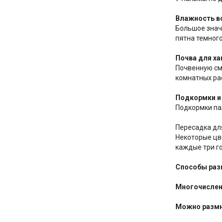
Влажность во
Большое знач
пятна темног
Почва для ха
Почвенную см
комнатных ра
Подкормки и 
Подкормки па
Пересадка д
Некоторые цв
каждые три г
Способы раз
Многочислен
Можно размн