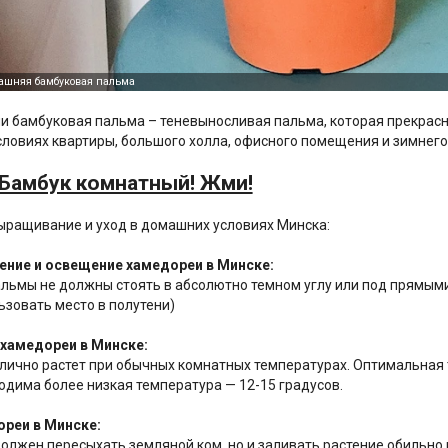
и бамбуковая пальма – теневыносливая пальма, которая прекрасн
словиях квартиры, большого холла, офисного помещения и зимнего
 Бамбук комнатный! Жми!
ыращивание и уход в домашних условиях Минска:
ние и освещение хамедореи в Минске:
льмы не должны стоять в абсолютно темном углу или под прямым
ьзовать место в полутени)
хамедореи в Минске:
ично растет при обычных комнатных температурах. Оптимальная т
одима более низкая температура — 12-15 градусов.
реи в Минске:
олжен пересыхать земляной ком, но и заливать растение обильно 